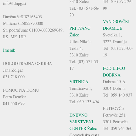
3310 Žalec
Tel. (03) 572-26-
info@dnpg.si
Tel. (03) 571-56-
99
20
Davčna št:SI87163403
VANDROVČKI
Matična št:5055890000
PRI IVANC
DRAMLJE
Št. podračuna: 01100-6030269649,
Žalec
Svetelka 1,
RS, MF, UJP
Ulica Nikole
3222 Dramlje
Tesla 4,
Tel. (03) 573-00-
Imenik
3310 Žalec
19
Tel. (03) 571-53-
DOLGOTRAJNA OSKRBA
17
POD LIPCO
Jana Žolgar
DOBRNA
031 718 000
VRTNICA
,
Dobrna 15 A,
Tomšičeva 1,
3204 Dobrna
POMOČ NA DOMU
3310 Žalec
Tel. 059 140 937
Petra Demšer
Tel. 059 133 494
041 550 679
PETROVČE
DNEVNO
Petrovče 251,
VARSTVENI
3301 Petrovče
CENTER Žalec
Tel. 059 764 360
Gotoveljska cesta