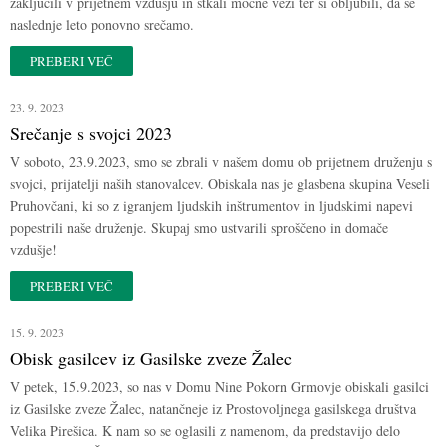
zaključili v prijetnem vzdušju in stkali močne vezi ter si obljubili, da se
naslednje leto ponovno srečamo.
PREBERI VEČ
23. 9. 2023
Srečanje s svojci 2023
V soboto, 23.9.2023, smo se zbrali v našem domu ob prijetnem druženju s
svojci, prijatelji naših stanovalcev. Obiskala nas je glasbena skupina Veseli
Pruhovčani, ki so z igranjem ljudskih inštrumentov in ljudskimi napevi
popestrili naše druženje. Skupaj smo ustvarili sproščeno in domače
vzdušje!
PREBERI VEČ
15. 9. 2023
Obisk gasilcev iz Gasilske zveze Žalec
V petek, 15.9.2023, so nas v Domu Nine Pokorn Grmovje obiskali gasilci
iz Gasilske zveze Žalec, natančneje iz Prostovoljnega gasilskega društva
Velika Pirešica. K nam so se oglasili z namenom, da predstavijo delo