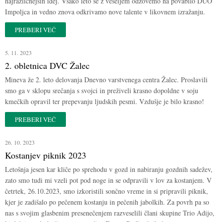
najrazličnejših idej. Vsako leto se z veseljem odzovemo na povabilo DUO
Impoljca in vedno znova odkrivamo nove talente v likovnem izražanju.
PREBERI VEČ
5. 11. 2023
2. obletnica DVC Žalec
Mineva že 2. leto delovanja Dnevno varstvenega centra Žalec. Proslavili
smo ga v sklopu srečanja s svojci in preživeli krasno dopoldne v soju
kmečkih opravil ter prepevanju ljudskih pesmi. Vzdušje je bilo krasno!
PREBERI VEČ
26. 10. 2023
Kostanjev piknik 2023
Letošnja jesen kar kliče po sprehodu v gozd in nabiranju gozdnih sadežev,
zato smo tudi mi vzeli pot pod noge in se odpravili v lov za kostanjem. V
četrtek, 26.10.2023, smo izkoristili sončno vreme in si pripravili piknik,
kjer je zadišalo po pečenem kostanju in pečenih jabolkih. Za povrh pa so
nas s svojim glasbenim presenečenjem razveselili člani skupine Trio Adijo,