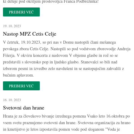
ki deluje pod okriljem prostovoljca Franca Podbrežnika!
PREBERI VEČ
19. 10. 2023
Nastop MPZ Cetis Celje
V četrtek, 19.10.2023, so pri nas v Domu nastopili člani mešanega
pevskega zbora Cetis Celje. Nastopili so pod vodstvom zborovodje Andreja
Fišerja. V okviru koncerta z naslovom V objemu glasbe in rož so se
predstavili s slovensko pop in ljudsko glasbo. Stanovalci so bili nad
izborom pesmi in izvedbo zelo navdušeni in se nastopajočim zahvalili z
bučnim aplavzom.
PREBERI VEČ
16. 10. 2023
Svetovni dan hrane
Hrana je za človekovo bivanje izrednega pomena Vsako leto 16.oktobra po
vsem svetu praznujemo svetovni dan hrane. Svetovna organizacija za hrano
in kmetijstvo je letos izpostavila pomen vode pod sloganom "Voda je