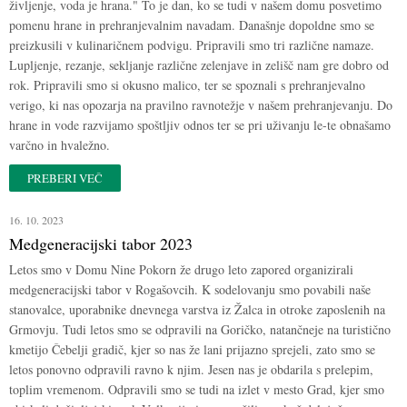
življenje, voda je hrana." To je dan, ko se tudi v našem domu posvetimo
pomenu hrane in prehranjevalnim navadam. Današnje dopoldne smo se
preizkusili v kulinaričnem podvigu. Pripravili smo tri različne namaze.
Lupljenje, rezanje, sekljanje različne zelenjave in zelišč nam gre dobro od
rok. Pripravili smo si okusno malico, ter se spoznali s prehranjevalno
verigo, ki nas opozarja na pravilno ravnotežje v našem prehranjevanju. Do
hrane in vode razvijamo spoštljiv odnos ter se pri uživanju le-te obnašamo
varčno in hvaležno.
PREBERI VEČ
16. 10. 2023
Medgeneracijski tabor 2023
Letos smo v Domu Nine Pokorn že drugo leto zapored organizirali
medgeneracijski tabor v Rogašovcih. K sodelovanju smo povabili naše
stanovalce, uporabnike dnevnega varstva iz Žalca in otroke zaposlenih na
Grmovju. Tudi letos smo se odpravili na Goričko, natančneje na turistično
kmetijo Čebelji gradič, kjer so nas že lani prijazno sprejeli, zato smo se
letos ponovno odpravili ravno k njim. Jesen nas je obdarila s prelepim,
toplim vremenom. Odpravili smo se tudi na izlet v mesto Grad, kjer smo