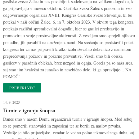
gasilske zveze Žalec in nas povabijo k sodelovanju na velikem dogodku, ki
ga pripravljajo v mesecu oktobru. Gasilska zveza Žalec s ponosom in vso
odgovornostjo organizira XVIII. Kongres Gasilske zveze Slovenije, ki bo
potekal v naši občini Žalec, 6. in 7. oktobra 2023. V okviru tega kongresa
potekajo različni spremljevalni dogodki, kjer se gasilci predstavijo in
promovirajo svoje prostovoljne aktivnosti. Z veseljem smo sprejeli njihovo
ponudbo, jih povabili na druženje z nami. Na srečanju so predstavili potek
kongresa ter za nas pripravili kratko izobraževalno delavnico z namenom
preprečevanja požarov in požarne preventive. Veseli smo bili obiska
gasilcev v paradnih oblekah, brez nezgod in ognja. Gorela pa so naša srca,
saj smo jim hvaležni za junaško in nesebično delo, ki ga opravljajo... NA
POMOČ!
PREBERI VEČ
14. 9. 2023
Turnir v igranju šnopsa
Danes smo v našem Domu organizirali turnir v igranju šnopsa. Med seboj
so se pomerili stanovalci in zaposleni ter se borili za naslov prvaka.
Vzdušje je bilo prijateljsko, vendar še vedno polno tekmovalnega duha, saj