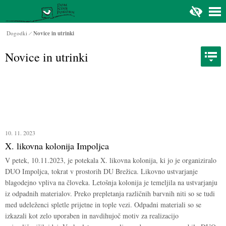
Na glavno vsebino
Dogodki
Novice in utrinki
Novice in utrinki
10. 11. 2023
X. likovna kolonija Impoljca
V petek, 10.11.2023, je potekala X. likovna kolonija, ki jo je organiziralo
DUO Impoljca, tokrat v prostorih DU Brežica. Likovno ustvarjanje
blagodejno vpliva na človeka. Letošnja kolonija je temeljila na ustvarjanju
iz odpadnih materialov. Preko prepletanja različnih barvnih niti so se tudi
med udeleženci spletle prijetne in tople vezi. Odpadni materiali so se
izkazali kot zelo uporaben in navdihujoč motiv za realizacijo