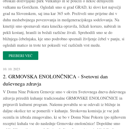
obiskali doživljajski park Vulkanijo in se poučili o nekoč delujočem
vulkanu na Goričkem. Ogledali smo si grad GRAD, ki slovi kot največji
grad na Slovenskem, saj ima kar 365 sob. Preživeli smo prijetne dni v
duhu medsebojnega povezovanja in medgeneracijskega sodelovanja. Na
kmetiji smo spoznavali stara kmečka opravila, ličkali koruzo, nabirali in
pekli kostanj, hranili in božali različne živali. Sprehodili smo se do
bližnjega čebelnjaka, kje smo podrobno spoznali življenje čebel v panju, si
ogledali matico in trote ter pokusili več različnih vrst medu.
PREBERI VEČ
10. 10. 2023
2. GRMOVSKA ENOLONČNICA - Svetovni dan
duševnega zdravja
V Domu Nine Pokorn Grmovje smo v okviru Svetovnega dneva duševnega
zdravja priredili kuhanje tradicionalne GRMOVSKE ENOLONČNICE in
pripravili kulturni program. Našemu povabilu so se odzvali iz bližnje in
daljne okolice ter se pomerili v kuhanju. Strokovna komisija je vse jedi
ocenila in izbrala zmagovalno, ki se bo v Domu Nine Pokorn (po njihovem
receptu) kuhala vse do naslednje Grmovske enolončnice! Dopoldne smo