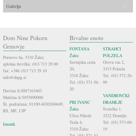
Galerija
Dom Nine Pokorn
Bivalne enote
Grmovje
FONTANA
STRAHCI
Žalec
POLZELA
Pernovo 4a, 3310 Žalec
Savinjska cesta
Orova vas 2,
splošna številka: (0)3 713 29 00
20,
3313 Polzela
fax: +386 (0)3 713 29 10
3310 Žalec
Tel. (03) 572-26-
info@dnpg.si
Tel. (03) 571-56-
99
20
Davčna št:SI87163403
VANDROVČKI
Matična št:5055890000
PRI IVANC
DRAMLJE
Št. podračuna: 01100-6030269649,
Žalec
Svetelka 1,
RS, MF, UJP
Ulica Nikole
3222 Dramlje
Tesla 4,
Tel. (03) 573-00-
Imenik
3310 Žalec
19
Tel. (03) 571-53-