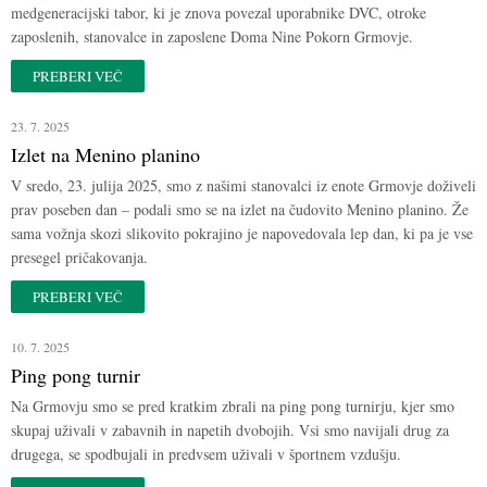
medgeneracijski tabor, ki je znova povezal uporabnike DVC, otroke
zaposlenih, stanovalce in zaposlene Doma Nine Pokorn Grmovje.
PREBERI VEČ
23. 7. 2025
Izlet na Menino planino
V sredo, 23. julija 2025, smo z našimi stanovalci iz enote Grmovje doživeli
prav poseben dan – podali smo se na izlet na čudovito Menino planino. Že
sama vožnja skozi slikovito pokrajino je napovedovala lep dan, ki pa je vse
presegel pričakovanja.
PREBERI VEČ
10. 7. 2025
Ping pong turnir
Na Grmovju smo se pred kratkim zbrali na ping pong turnirju, kjer smo
skupaj uživali v zabavnih in napetih dvobojih. Vsi smo navijali drug za
drugega, se spodbujali in predvsem uživali v športnem vzdušju.