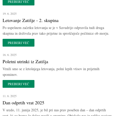
PREBERI VEČ
19. 6. 2025
Letovanje Zatišje - 2. skupina
Po uspešnem začetku letovanja se je v Savudrijo odpravila tudi druga
skupina in doživela prav tako prijetne in sproščujoče počitnice ob morju.
PREBERI VEČ
16. 6. 2025
Poletni utrinki iz Zatišja
Vrnili smo se z letošnjega letovanja, polni lepih vtisov in prijetnih
spominov.
PREBERI VEČ
11. 6. 2025
Dan odprtih vrat 2025
V sredo, 11. junija 2025, je bil pri nas prav poseben dan – dan odprtih
vrat, ki ga bomo še dolgo nosili v spominu. Obiskalo nas je veliko svojcev