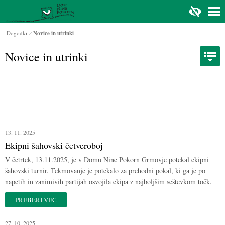
Na glavno vsebino
Dogodki
Novice in utrinki
Novice in utrinki
13. 11. 2025
Ekipni šahovski četveroboj
V četrtek, 13.11.2025, je v Domu Nine Pokorn Grmovje potekal ekipni
šahovski turnir. Tekmovanje je potekalo za prehodni pokal, ki ga je po
napetih in zanimivih partijah osvojila ekipa z najboljšim seštevkom točk.
PREBERI VEČ
27. 10. 2025