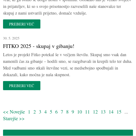
in prijateljev, ki so s svojo prisotnostjo razveselili naše stanovalce ter
skupaj z nami ustvarili prijetno, domače vzdušje.
PREBERI VEČ
30. 5. 2025
FITKO 2025 - skupaj v gibanju!
Letos je projekt Fitko potekal še v večjem številu. Skupaj smo vsak dan
namenili čas za gibanje – hodili smo, se razgibavali in krepili telo ter duha.
Med vadbami smo stkali številne vezi, se medsebojno spodbujali in
dokazali, kako močna je naša skupnost.
PREBERI VEČ
<< Novejše
1
2
3
4
5
6
7
8
9
10
11
12
13
14
15
...
Starejše >>