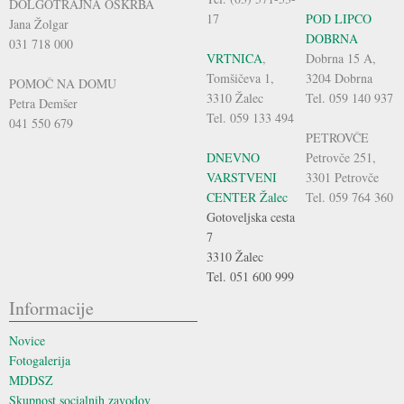
DOLGOTRAJNA OSKRBA
17
POD LIPCO
Jana Žolgar
DOBRNA
031 718 000
VRTNICA
,
Dobrna 15 A,
Tomšičeva 1,
3204 Dobrna
POMOČ NA DOMU
3310 Žalec
Tel. 059 140 937
Petra Demšer
Tel. 059 133 494
041 550 679
PETROVČE
DNEVNO
Petrovče 251,
VARSTVENI
3301 Petrovče
CENTER Žalec
Tel. 059 764 360
Gotoveljska cesta
7
3310 Žalec
Tel. 051 600 999
Informacije
Novice
Fotogalerija
MDDSZ
Skupnost socialnih zavodov