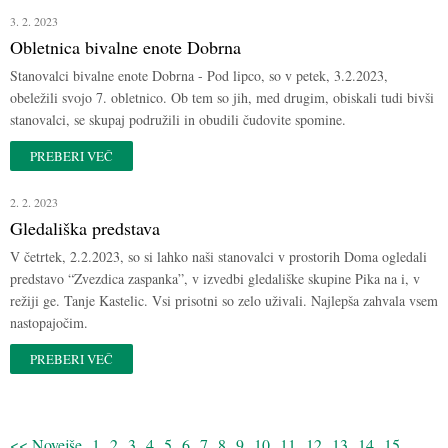
3. 2. 2023
Obletnica bivalne enote Dobrna
Stanovalci bivalne enote Dobrna - Pod lipco, so v petek, 3.2.2023,
obeležili svojo 7. obletnico. Ob tem so jih, med drugim, obiskali tudi bivši
stanovalci, se skupaj podružili in obudili čudovite spomine.
PREBERI VEČ
2. 2. 2023
Gledališka predstava
V četrtek, 2.2.2023, so si lahko naši stanovalci v prostorih Doma ogledali
predstavo “Zvezdica zaspanka”, v izvedbi gledališke skupine Pika na i, v
režiji ge. Tanje Kastelic. Vsi prisotni so zelo uživali. Najlepša zahvala vsem
nastopajočim.
PREBERI VEČ
<< Novejše
1
2
3
4
5
6
7
8
9
10
11
12
13
14
15
...