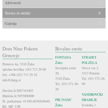
Aktivnosti
Novice in utrinki
Galerija
Dom Nine Pokorn
Bivalne enote
Grmovje
FONTANA
STRAHCI
Žalec
POLZELA
Pernovo 4a, 3310 Žalec
Savinjska cesta
Orova vas 2,
splošna številka: (0)3 713 29 00
20,
3313 Polzela
fax: +386 (0)3 713 29 10
3310 Žalec
Tel. (03) 572-26-
info@dnpg.si
Tel. (03) 571-56-
99
20
Davčna št:SI87163403
VANDROVČKI
Matična št:5055890000
PRI IVANC
DRAMLJE
Št. podračuna: 01100-6030269649,
Žalec
Svetelka 1,
RS, MF, UJP