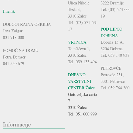
Ulica Nikole
3222 Dramlje
Tesla 4,
Tel. (03) 573-00-
Imenik
3310 Žalec
19
Tel. (03) 571-53-
DOLGOTRAJNA OSKRBA
17
POD LIPCO
Jana Žolgar
DOBRNA
031 718 000
VRTNICA
,
Dobrna 15 A,
Tomšičeva 1,
3204 Dobrna
POMOČ NA DOMU
3310 Žalec
Tel. 059 140 937
Petra Demšer
Tel. 059 133 494
041 550 679
PETROVČE
DNEVNO
Petrovče 251,
VARSTVENI
3301 Petrovče
CENTER Žalec
Tel. 059 764 360
Gotoveljska cesta
7
3310 Žalec
Tel. 051 600 999
Informacije