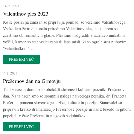
14. 2. 2023
Valentinov ples 2023
Ko se poslavlja zima in se pripravlja pomlad, se veselimo Valentinovega.
Vsako leto že tradicionaln priredimo Valentinov ples, na katerem se
zavrtimo ob romantični glasbi. Ples smo nadgradili z izdelavo unikatnih
voščil, kamor so stanovalci zapisali lepe misli, ki so ogrela srca njihovim
"valentinčkom"…
PREBERI VEČ
7. 2. 2023
Prešernov dan na Grmovju
Tudi v našem domu smo obeležili slovenski kulturni praznik, Prešernov
dan. Na ta način smo se spomnili našega največjega pesnika, dr. Franceta
Prešerna, pomena slovenskega jezika, kulture in poezije. Stanovalci so
pripravili kratko dramatizacijo Prešernove poezije in nas z besedo in gibom
popeljali v čase Prešerna in njegovih sodobnikov.
PREBERI VEČ