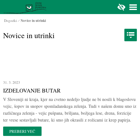
Na glavno vsebino
Dogodki
Novice in utrinki
Novice in utrinki
31. 3. 2023
IZDELOVANJE BUTAR
V Sloveniji ni kraja, kjer na cvetno nedeljo ljudje ne bi nosili k blagoslovu
vejic, šopov in snopov spomladanskega zelenja. Tudi v našem domu smo iz
različnega zelenja - vejic pušpana, bršljana, božjega lese, drena, forzicije
ter vrese sestavljali butare, ki smo jih okrasili z rožicami iz krep papirja.
PREBERI VEČ