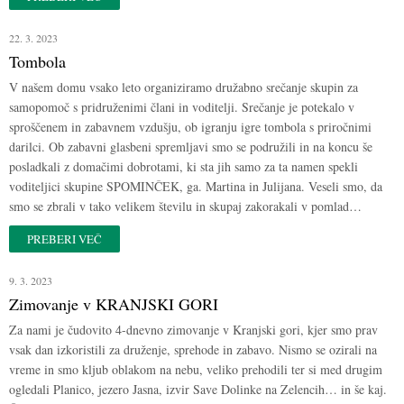
22. 3. 2023
Tombola
V našem domu vsako leto organiziramo družabno srečanje skupin za
samopomoč s pridruženimi člani in voditelji. Srečanje je potekalo v
sproščenem in zabavnem vzdušju, ob igranju igre tombola s priročnimi
darilci. Ob zabavni glasbeni spremljavi smo se podružili in na koncu še
posladkali z domačimi dobrotami, ki sta jih samo za ta namen spekli
voditeljici skupine SPOMINČEK, ga. Martina in Julijana. Veseli smo, da
smo se zbrali v tako velikem številu in skupaj zakorakali v pomlad…
PREBERI VEČ
9. 3. 2023
Zimovanje v KRANJSKI GORI
Za nami je čudovito 4-dnevno zimovanje v Kranjski gori, kjer smo prav
vsak dan izkoristili za druženje, sprehode in zabavo. Nismo se ozirali na
vreme in smo kljub oblakom na nebu, veliko prehodili ter si med drugim
ogledali Planico, jezero Jasna, izvir Save Dolinke na Zelencih… in še kaj.