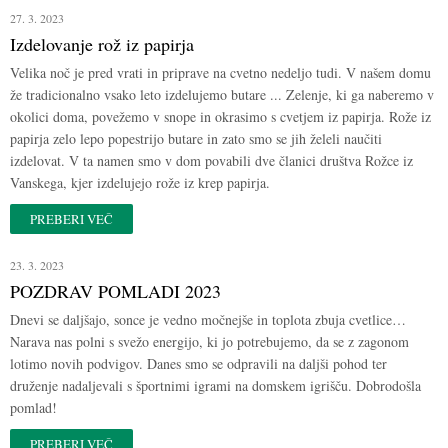
27. 3. 2023
Izdelovanje rož iz papirja
Velika noč je pred vrati in priprave na cvetno nedeljo tudi. V našem domu
že tradicionalno vsako leto izdelujemo butare ... Zelenje, ki ga naberemo v
okolici doma, povežemo v snope in okrasimo s cvetjem iz papirja. Rože iz
papirja zelo lepo popestrijo butare in zato smo se jih želeli naučiti
izdelovat. V ta namen smo v dom povabili dve članici društva Rožce iz
Vanskega, kjer izdelujejo rože iz krep papirja.
PREBERI VEČ
23. 3. 2023
POZDRAV POMLADI 2023
Dnevi se daljšajo, sonce je vedno močnejše in toplota zbuja cvetlice…
Narava nas polni s svežo energijo, ki jo potrebujemo, da se z zagonom
lotimo novih podvigov. Danes smo se odpravili na daljši pohod ter
druženje nadaljevali s športnimi igrami na domskem igrišču. Dobrodošla
pomlad!
PREBERI VEČ