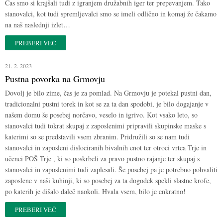
Čas smo si krajšali tudi z igranjem družabnih iger ter prepevanjem. Tako
stanovalci, kot tudi spremljevalci smo se imeli odlično in komaj že čakamo
na naš naslednji izlet…
PREBERI VEČ
21. 2. 2023
Pustna povorka na Grmovju
Dovolj je bilo zime, čas je za pomlad. Na Grmovju je potekal pustni dan,
tradicionalni pustni torek in kot se za ta dan spodobi, je bilo dogajanje v
našem domu še posebej norčavo, veselo in igrivo. Kot vsako leto, so
stanovalci tudi tokrat skupaj z zaposlenimi pripravili skupinske maske s
katerimi so se predstavili vsem zbranim. Pridružili so se nam tudi
stanovalci in zaposleni dislociranih bivalnih enot ter otroci vrtca Trje in
učenci POŠ Trje , ki so poskrbeli za pravo pustno rajanje ter skupaj s
stanovalci in zaposlenimi tudi zaplesali. Še posebej pa je potrebno pohvaliti
zaposlene v naši kuhinji, ki so posebej za ta dogodek spekli slastne krofe,
po katerih je dišalo daleč naokoli. Hvala vsem, bilo je enkratno!
PREBERI VEČ