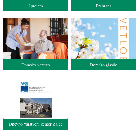
Sprejem
Prehrana
Domsko varstvo
Domsko glasilo
Dnevno varstveni center Žalec