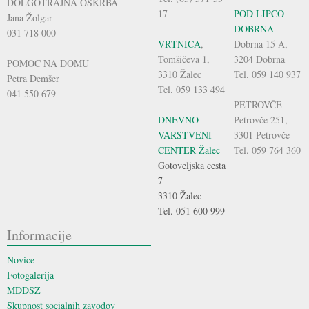
DOLGOTRAJNA OSKRBA
17
POD LIPCO
Jana Žolgar
DOBRNA
031 718 000
VRTNICA
,
Dobrna 15 A,
Tomšičeva 1,
3204 Dobrna
POMOČ NA DOMU
3310 Žalec
Tel. 059 140 937
Petra Demšer
Tel. 059 133 494
041 550 679
PETROVČE
DNEVNO
Petrovče 251,
VARSTVENI
3301 Petrovče
CENTER Žalec
Tel. 059 764 360
Gotoveljska cesta
7
3310 Žalec
Tel. 051 600 999
Informacije
Novice
Fotogalerija
MDDSZ
Skupnost socialnih zavodov