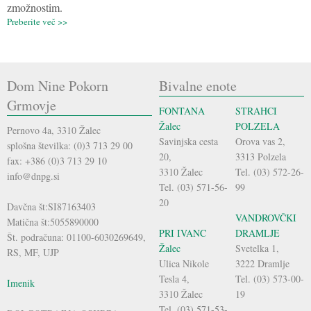
zmožnostim.
Preberite več >>
Dom Nine Pokorn
Bivalne enote
Grmovje
FONTANA
STRAHCI
Žalec
POLZELA
Pernovo 4a, 3310 Žalec
Savinjska cesta
Orova vas 2,
splošna številka: (0)3 713 29 00
20,
3313 Polzela
fax: +386 (0)3 713 29 10
3310 Žalec
Tel. (03) 572-26-
info@dnpg.si
Tel. (03) 571-56-
99
20
Davčna št:SI87163403
VANDROVČKI
Matična št:5055890000
PRI IVANC
DRAMLJE
Št. podračuna: 01100-6030269649,
Žalec
Svetelka 1,
RS, MF, UJP
Ulica Nikole
3222 Dramlje
Tesla 4,
Tel. (03) 573-00-
Imenik
3310 Žalec
19
Tel. (03) 571-53-