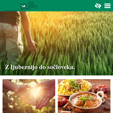
Na glavno vsebino
Z ljubeznijo do sočloveka.