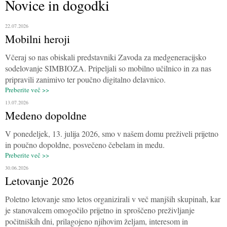
Novice in dogodki
22.07.2026
Mobilni heroji
Včeraj so nas obiskali predstavniki Zavoda za medgeneracijsko
sodelovanje SIMBIOZA. Pripeljali so mobilno učilnico in za nas
pripravili zanimivo ter poučno digitalno delavnico.
Preberite več >>
13.07.2026
Medeno dopoldne
V ponedeljek, 13. julija 2026, smo v našem domu preživeli prijetno
in poučno dopoldne, posvečeno čebelam in medu.
Preberite več >>
30.06.2026
Letovanje 2026
Poletno letovanje smo letos organizirali v več manjših skupinah, kar
je stanovalcem omogočilo prijetno in sproščeno preživljanje
počitniških dni, prilagojeno njihovim željam, interesom in