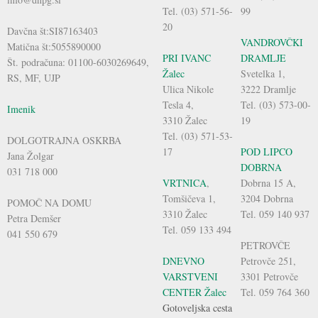
Tel. (03) 571-56-
99
20
Davčna št:SI87163403
VANDROVČKI
Matična št:5055890000
PRI IVANC
DRAMLJE
Št. podračuna: 01100-6030269649,
Žalec
Svetelka 1,
RS, MF, UJP
Ulica Nikole
3222 Dramlje
Tesla 4,
Tel. (03) 573-00-
Imenik
3310 Žalec
19
Tel. (03) 571-53-
DOLGOTRAJNA OSKRBA
17
POD LIPCO
Jana Žolgar
DOBRNA
031 718 000
VRTNICA
,
Dobrna 15 A,
Tomšičeva 1,
3204 Dobrna
POMOČ NA DOMU
3310 Žalec
Tel. 059 140 937
Petra Demšer
Tel. 059 133 494
041 550 679
PETROVČE
DNEVNO
Petrovče 251,
VARSTVENI
3301 Petrovče
CENTER Žalec
Tel. 059 764 360
Gotoveljska cesta