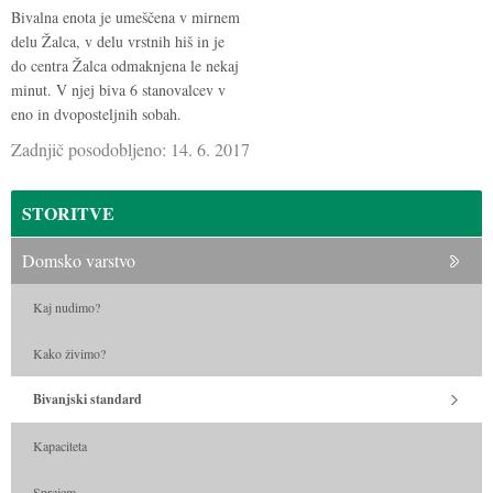
Bivalna enota je umeščena v mirnem
delu Žalca, v delu vrstnih hiš in je
do centra Žalca odmaknjena le nekaj
minut. V njej biva 6 stanovalcev v
eno in dvoposteljnih sobah.
Zadnjič posodobljeno: 14. 6. 2017
STORITVE
Domsko varstvo
Kaj nudimo?
Kako živimo?
Bivanjski standard
Kapaciteta
Sprejem