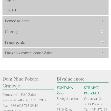
Jedilnik
Pomoč na domu
Catering
Pranje perila
Dnevno varstveni center Žalec
Dom Nine Pokorn
Bivalne enote
Grmovje
FONTANA
STRAHCI
Žalec
POLZELA
Pernovo 4a, 3310 Žalec
Savinjska cesta
Orova vas 2,
splošna številka: (0)3 713 29 00
20,
3313 Polzela
fax: +386 (0)3 713 29 10
3310 Žalec
Tel. (03) 572-26-
info@dnpg.si