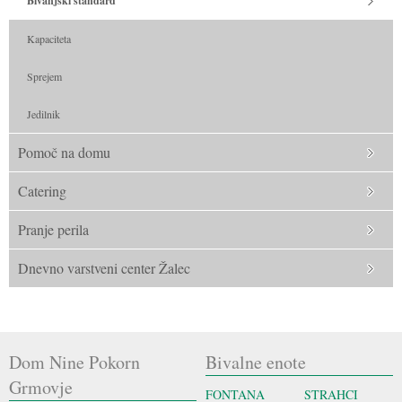
Bivanjski standard
Kapaciteta
Sprejem
Jedilnik
Pomoč na domu
Catering
Pranje perila
Dnevno varstveni center Žalec
Dom Nine Pokorn
Bivalne enote
Grmovje
FONTANA
STRAHCI