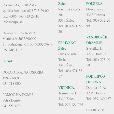
Žalec
POLZELA
Pernovo 4a, 3310 Žalec
Savinjska cesta
Orova vas 2,
splošna številka: (0)3 713 29 00
20,
3313 Polzela
fax: +386 (0)3 713 29 10
3310 Žalec
Tel. (03) 572-26-
info@dnpg.si
Tel. (03) 571-56-
99
20
Davčna št:SI87163403
VANDROVČKI
Matična št:5055890000
PRI IVANC
DRAMLJE
Št. podračuna: 01100-6030269649,
Žalec
Svetelka 1,
RS, MF, UJP
Ulica Nikole
3222 Dramlje
Tesla 4,
Tel. (03) 573-00-
Imenik
3310 Žalec
19
Tel. (03) 571-53-
DOLGOTRAJNA OSKRBA
17
POD LIPCO
Jana Žolgar
DOBRNA
031 718 000
VRTNICA
,
Dobrna 15 A,
Tomšičeva 1,
3204 Dobrna
POMOČ NA DOMU
3310 Žalec
Tel. 059 140 937
Petra Demšer
Tel. 059 133 494
041 550 679
PETROVČE