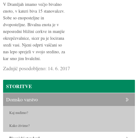
V Dramljah imamo večjo bivalno
enoto, v kateri biva 15 stanovalcev.
Sobe so enoposteljne in
dvoposteljne. Bivalna enota je v
neposredni bližini cerkve in manjše
okrepčevalnice, sicer pa je locirana
sredi vasi. Njeni odprti vaščani so
nas lepo sprejeli v svojo sredino, za
kar smo jim hvaležni.
Zadnjič posodobljeno: 14. 6. 2017
STORITVE
Domsko varstvo
Kaj nudimo?
Kako živimo?