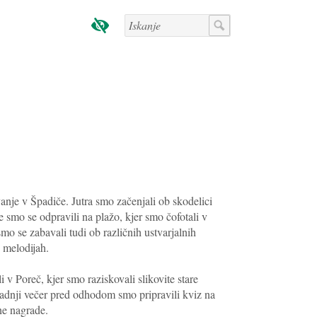
anje v Špadiče. Jutra smo začenjali ob skodelici
 smo se odpravili na plažo, kjer smo čofotali v
smo se zabavali tudi ob različnih ustvarjalnih
 melodijah.
li v Poreč, kjer smo raziskovali slikovite stare
Zadnji večer pred odhodom smo pripravili kviz na
čne nagrade.