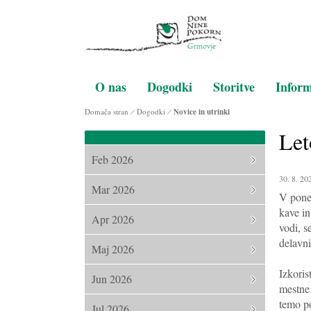
O nas
Dogodki
Storitve
Inform
Domača stran
Dogodki
Novice in utrinki
Let
Feb 2026
30. 8. 20
Mar 2026
V poned
kave in
Apr 2026
vodi, s
delavni
Maj 2026
Izkoris
Jun 2026
mestne 
temo po
Jul 2026