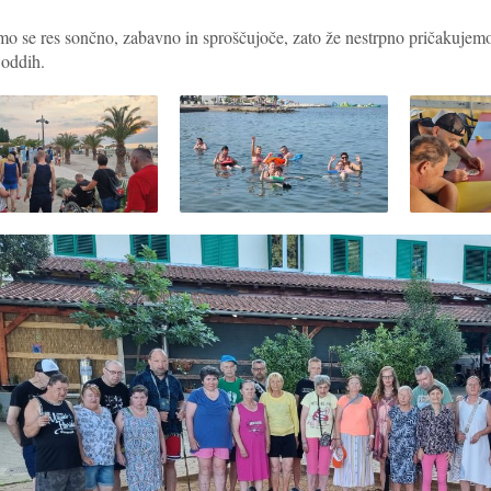
mo se res sončno, zabavno in sproščujoče, zato že nestrpno pričakujem
 oddih.