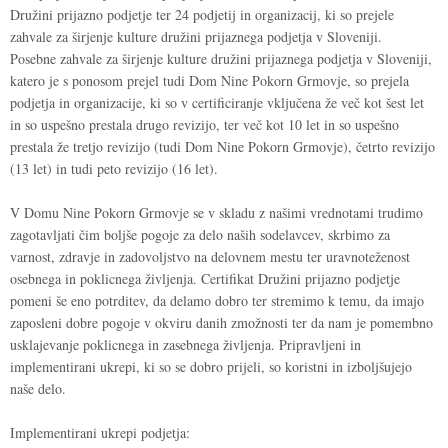
Družini prijazno podjetje ter 24 podjetij in organizacij, ki so prejele
zahvale za širjenje kulture družini prijaznega podjetja v Sloveniji.
Posebne zahvale za širjenje kulture družini prijaznega podjetja v Sloveniji,
katero je s ponosom prejel tudi Dom Nine Pokorn Grmovje, so prejela
podjetja in organizacije, ki so v certificiranje vključena že več kot šest let
in so uspešno prestala drugo revizijo, ter več kot 10 let in so uspešno
prestala že tretjo revizijo (tudi Dom Nine Pokorn Grmovje), četrto revizijo
(13 let) in tudi peto revizijo (16 let).
V Domu Nine Pokorn Grmovje se v skladu z našimi vrednotami trudimo
zagotavljati čim boljše pogoje za delo naših sodelavcev, skrbimo za
varnost, zdravje in zadovoljstvo na delovnem mestu ter uravnoteženost
osebnega in poklicnega življenja. Certifikat Družini prijazno podjetje
pomeni še eno potrditev, da delamo dobro ter stremimo k temu, da imajo
zaposleni dobre pogoje v okviru danih zmožnosti ter da nam je pomembno
usklajevanje poklicnega in zasebnega življenja. Pripravljeni in
implementirani ukrepi, ki so se dobro prijeli, so koristni in izboljšujejo
naše delo.
Implementirani ukrepi podjetja: