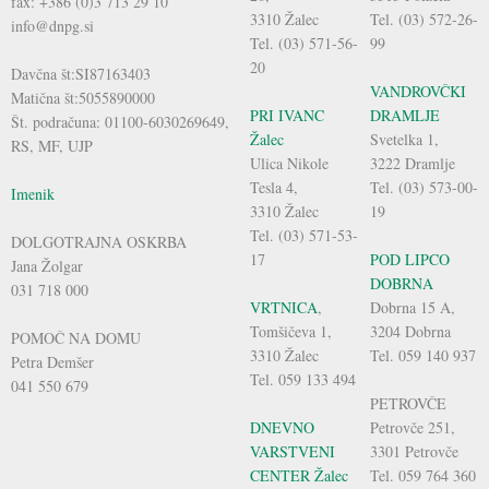
fax: +386 (0)3 713 29 10
3310 Žalec
Tel. (03) 572-26-
info@dnpg.si
Tel. (03) 571-56-
99
20
Davčna št:SI87163403
VANDROVČKI
Matična št:5055890000
PRI IVANC
DRAMLJE
Št. podračuna: 01100-6030269649,
Žalec
Svetelka 1,
RS, MF, UJP
Ulica Nikole
3222 Dramlje
Tesla 4,
Tel. (03) 573-00-
Imenik
3310 Žalec
19
Tel. (03) 571-53-
DOLGOTRAJNA OSKRBA
17
POD LIPCO
Jana Žolgar
DOBRNA
031 718 000
VRTNICA
,
Dobrna 15 A,
Tomšičeva 1,
3204 Dobrna
POMOČ NA DOMU
3310 Žalec
Tel. 059 140 937
Petra Demšer
Tel. 059 133 494
041 550 679
PETROVČE
DNEVNO
Petrovče 251,
VARSTVENI
3301 Petrovče
CENTER Žalec
Tel. 059 764 360