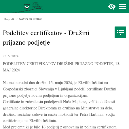
Na glavno vsebino
Dogodki
Novice in utrinki
Podelitev certifikatov - Družini
prijazno podjetje
23. 5. 2024
PODELITEV CERTIFIKATOV DRUŽINI PRIJAZNO PODJETJE, 15.
MAJ 2024
Na mednarodni dan družin, 15. maja 2024, je Ekvilib Inštitut na
Gospodarski zbornici Slovenija v Ljubljani podelil certifikate Družini
prijazno podjetje novim podjetjem in organizacijam.
Certifikate in zahvale sta podeljevali Nuša Majhenc, vršilka dolžnosti
generalne direktorice Direktorata za družino na Ministrstvu za delo,
družino, socialne zadeve in enake možnosti ter Petra Hartman, vodja
certificiranja na
Ekvilib Inštitutu.
Med prejemniki je bilo 16 podjetij z osnovnim in polnim certifikatom