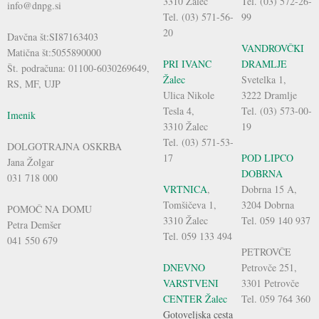
3310 Žalec
Tel. (03) 572-26-
info@dnpg.si
Tel. (03) 571-56-
99
20
Davčna št:SI87163403
VANDROVČKI
Matična št:5055890000
PRI IVANC
DRAMLJE
Št. podračuna: 01100-6030269649,
Žalec
Svetelka 1,
RS, MF, UJP
Ulica Nikole
3222 Dramlje
Tesla 4,
Tel. (03) 573-00-
Imenik
3310 Žalec
19
Tel. (03) 571-53-
DOLGOTRAJNA OSKRBA
17
POD LIPCO
Jana Žolgar
DOBRNA
031 718 000
VRTNICA
,
Dobrna 15 A,
Tomšičeva 1,
3204 Dobrna
POMOČ NA DOMU
3310 Žalec
Tel. 059 140 937
Petra Demšer
Tel. 059 133 494
041 550 679
PETROVČE
DNEVNO
Petrovče 251,
VARSTVENI
3301 Petrovče
CENTER Žalec
Tel. 059 764 360
Gotoveljska cesta