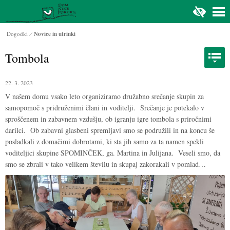
Na glavno vsebino
Dogodki
Novice in utrinki
Tombola
22. 3. 2023
V našem domu vsako leto organiziramo družabno srečanje skupin za
samopomoč s pridruženimi člani in voditelji. Srečanje je potekalo v
sproščenem in zabavnem vzdušju, ob igranju igre tombola s priročnimi
darilci. Ob zabavni glasbeni spremljavi smo se podružili in na koncu še
posladkali z domačimi dobrotami, ki sta jih samo za ta namen spekli
voditeljici skupine SPOMINČEK, ga. Martina in Julijana. Veseli smo, da
smo se zbrali v tako velikem številu in skupaj zakorakali v pomlad…