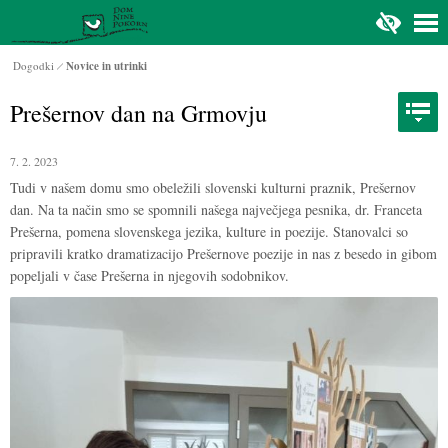
Na glavno vsebino
Dogodki
Novice in utrinki
Prešernov dan na Grmovju
7. 2. 2023
Tudi v našem domu smo obeležili slovenski kulturni praznik, Prešernov
dan. Na ta način smo se spomnili našega največjega pesnika, dr. Franceta
Prešerna, pomena slovenskega jezika, kulture in poezije. Stanovalci so
pripravili kratko dramatizacijo Prešernove poezije in nas z besedo in gibom
popeljali v čase Prešerna in njegovih sodobnikov.