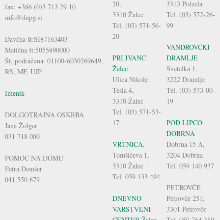
20,
3313 Polzela
fax: +386 (0)3 713 29 10
3310 Žalec
Tel. (03) 572-26-
info@dnpg.si
Tel. (03) 571-56-
99
20
Davčna št:SI87163403
VANDROVČKI
Matična št:5055890000
PRI IVANC
DRAMLJE
Št. podračuna: 01100-6030269649,
Žalec
Svetelka 1,
RS, MF, UJP
Ulica Nikole
3222 Dramlje
Tesla 4,
Tel. (03) 573-00-
Imenik
3310 Žalec
19
Tel. (03) 571-53-
DOLGOTRAJNA OSKRBA
17
POD LIPCO
Jana Žolgar
DOBRNA
031 718 000
VRTNICA
,
Dobrna 15 A,
Tomšičeva 1,
3204 Dobrna
POMOČ NA DOMU
3310 Žalec
Tel. 059 140 937
Petra Demšer
Tel. 059 133 494
041 550 679
PETROVČE
DNEVNO
Petrovče 251,
VARSTVENI
3301 Petrovče
CENTER Žalec
Tel. 059 764 360