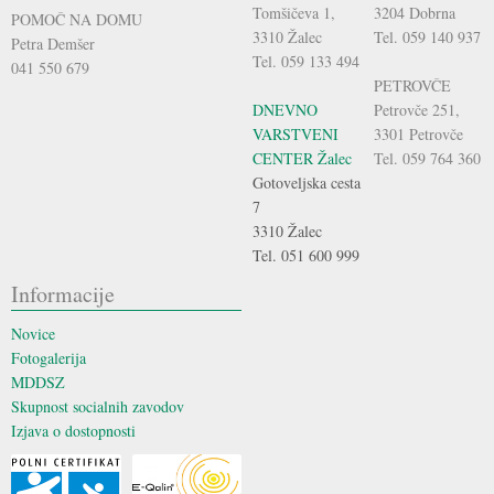
Tomšičeva 1,
3204 Dobrna
POMOČ NA DOMU
3310 Žalec
Tel. 059 140 937
Petra Demšer
Tel. 059 133 494
041 550 679
PETROVČE
DNEVNO
Petrovče 251,
VARSTVENI
3301 Petrovče
CENTER Žalec
Tel. 059 764 360
Gotoveljska cesta
7
3310 Žalec
Tel. 051 600 999
Informacije
Novice
Fotogalerija
MDDSZ
Skupnost socialnih zavodov
Izjava o dostopnosti