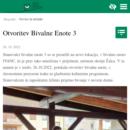
Na glavno vsebino
Dogodki
Novice in utrinki
Otvoritev Bivalne Enote 3
26. 10. 2022
Stanovalci bivalne enote 3 so se preselili na novo lokacijo, v bivalno enoto
IVANC, ki je prav tako umeščena v prijetnem, mirnem okolju Žalca. V ta
namen je v sredo, 26.10.2022, potekala otvoritev bivalne enote, s
slavnostnim prerezom traku in glasbenim kulturnim programom.
Stanovalcem in zaposlenim želimo prijetno bivanje v novem domu.