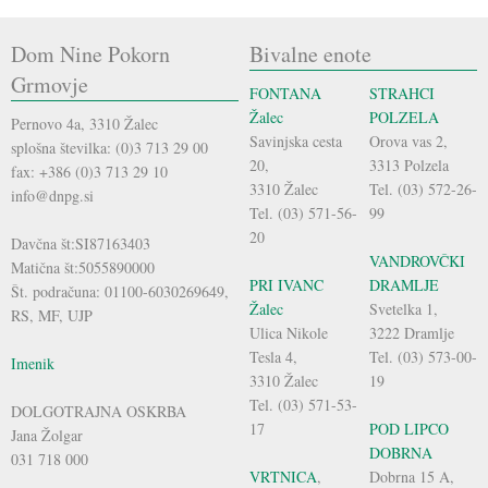
Dom Nine Pokorn
Bivalne enote
Grmovje
FONTANA
STRAHCI
Žalec
POLZELA
Pernovo 4a, 3310 Žalec
Savinjska cesta
Orova vas 2,
splošna številka: (0)3 713 29 00
20,
3313 Polzela
fax: +386 (0)3 713 29 10
3310 Žalec
Tel. (03) 572-26-
info@dnpg.si
Tel. (03) 571-56-
99
20
Davčna št:SI87163403
VANDROVČKI
Matična št:5055890000
PRI IVANC
DRAMLJE
Št. podračuna: 01100-6030269649,
Žalec
Svetelka 1,
RS, MF, UJP
Ulica Nikole
3222 Dramlje
Tesla 4,
Tel. (03) 573-00-
Imenik
3310 Žalec
19
Tel. (03) 571-53-
DOLGOTRAJNA OSKRBA
17
POD LIPCO
Jana Žolgar
DOBRNA
031 718 000
VRTNICA
,
Dobrna 15 A,