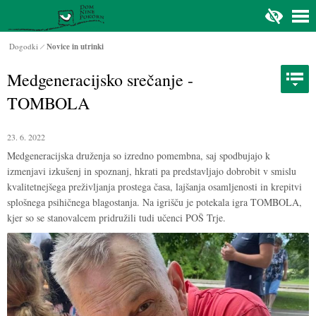
Na glavno vsebino
Dogodki
Novice in utrinki
Medgeneracijsko srečanje -
TOMBOLA
23. 6. 2022
Medgeneracijska druženja so izredno pomembna, saj spodbujajo k
izmenjavi izkušenj in spoznanj, hkrati pa predstavljajo dobrobit v smislu
kvalitetnejšega preživljanja prostega časa, lajšanja osamljenosti in krepitvi
splošnega psihičnega blagostanja. Na igrišču je potekala igra TOMBOLA,
kjer so se stanovalcem pridružili tudi učenci POŠ Trje.