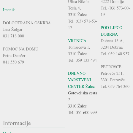
Ulica Nikole
3222 Dramlje
Tesla 4,
Tel. (03) 573-00-
Imenik
3310 Žalec
19
Tel. (03) 571-53-
DOLGOTRAJNA OSKRBA
17
POD LIPCO
Jana Žolgar
DOBRNA
031 718 000
VRTNICA
,
Dobrna 15 A,
Tomšičeva 1,
3204 Dobrna
POMOČ NA DOMU
3310 Žalec
Tel. 059 140 937
Petra Demšer
Tel. 059 133 494
041 550 679
PETROVČE
DNEVNO
Petrovče 251,
VARSTVENI
3301 Petrovče
CENTER Žalec
Tel. 059 764 360
Gotoveljska cesta
7
3310 Žalec
Tel. 051 600 999
Informacije