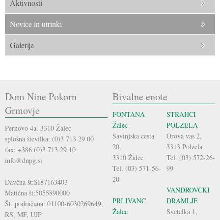
Aktivnosti
Novice in utrinki
Galerija
Dom Nine Pokorn
Bivalne enote
Grmovje
FONTANA
STRAHCI
Žalec
POLZELA
Pernovo 4a, 3310 Žalec
Savinjska cesta
Orova vas 2,
splošna številka: (0)3 713 29 00
20,
3313 Polzela
fax: +386 (0)3 713 29 10
3310 Žalec
Tel. (03) 572-26-
info@dnpg.si
Tel. (03) 571-56-
99
20
Davčna št:SI87163403
VANDROVČKI
Matična št:5055890000
PRI IVANC
DRAMLJE
Št. podračuna: 01100-6030269649,
Žalec
Svetelka 1,
RS, MF, UJP