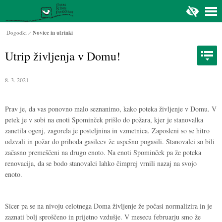
Na glavno vsebino
Dogodki
Novice in utrinki
Utrip življenja v Domu!
8. 3. 2021
Prav je, da vas ponovno malo seznanimo, kako poteka življenje v Domu. V
petek je v sobi na enoti Spominček prišlo do požara, kjer je stanovalka
zanetila ogenj, zagorela je posteljnina in vzmetnica. Zaposleni so se hitro
odzvali in požar do prihoda gasilcev že uspešno pogasili. Stanovalci so bili
začasno premeščeni na drugo enoto. Na enoti Spominček pa že poteka
renovacija, da se bodo stanovalci lahko čimprej vrnili nazaj na svojo
enoto.
Sicer pa se na nivoju celotnega Doma življenje že počasi normalizira in je
zaznati bolj sproščeno in prijetno vzdušje. V mesecu februarju smo že