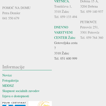
VRTNICA
,
Dobrna 15 A,
Tomšičeva 1,
3204 Dobrna
POMOČ NA DOMU
3310 Žalec
Tel. 059 140 937
Petra Demšer
Tel. 059 133 494
041 550 679
PETROVČE
DNEVNO
Petrovče 251,
VARSTVENI
3301 Petrovče
CENTER Žalec
Tel. 059 764 360
Gotoveljska cesta
7
3310 Žalec
Tel. 051 600 999
Informacije
Novice
Fotogalerija
MDDSZ
Skupnost socialnih zavodov
Izjava o dostopnosti