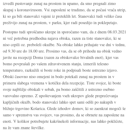
izvedli pustovanje zunaj na prostem in upamo, da smo pregnali zimo
skupaj s koronavirusom. Vsi zaposleni se trudimo, da se počasi vrača utrip,
ki so ga bili stanovalci vajeni iz preteklih let. Stanovalci tudi veliko časa
preživijo zunaj na prostem, v parku, kjer radi posedijo in poklepetajo.
Postopno tudi sproščamo ukrepe in sporočamo vam, da z dnem 08.03.2021
ni več potrebna predhodna najava obiska, razen za tiste stanovalce, ki se
niso cepili oz. preboleli okužbe. Na obiske lahko prihajate vse dni v tednu,
od 9.30 ure do 18.00 ure. Prosimo vas, da se ob prihodu na obisk vedno
javite na recepciji Doma (razen za obiskovalce bivalnih enot), kjer vas
bomo povprašali po vašem zdravstvenem stanju, izmerili telesno
temperaturo, razkužili si boste roke in podpisali boste ustrezno izjavo.
Obiski časovno niso omejeni in bodo potekali zunaj na prostem in v
primeru slabega vremena v kotičku dela recepcije. Tiste svojce, ki boste
svoje najbližje obiskali v sobah, pa bomo zaščitili z ustrezno osebno
varovalno opremo. Z upoštevanjem vseh ukrepov glede preprečevanja
kapljičnih okužb, bodo stanovalci lahko spet sami odšli po nakupih v
bližnjo trgovino Košarica. Glede izhodov domov, ki so zaenkrat mogoči še
samo v spremstvu vas svojcev, vas prosimo, da se obrnete na zaposlene na
enoti. V kolikor potrebujete kakršnekoli informacije, nas lahko pokličete,
na že vam znane številke.