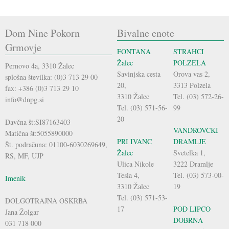
Dom Nine Pokorn
Bivalne enote
Grmovje
FONTANA
STRAHCI
Žalec
POLZELA
Pernovo 4a, 3310 Žalec
Savinjska cesta
Orova vas 2,
splošna številka: (0)3 713 29 00
20,
3313 Polzela
fax: +386 (0)3 713 29 10
3310 Žalec
Tel. (03) 572-26-
info@dnpg.si
Tel. (03) 571-56-
99
20
Davčna št:SI87163403
VANDROVČKI
Matična št:5055890000
PRI IVANC
DRAMLJE
Št. podračuna: 01100-6030269649,
Žalec
Svetelka 1,
RS, MF, UJP
Ulica Nikole
3222 Dramlje
Tesla 4,
Tel. (03) 573-00-
Imenik
3310 Žalec
19
Tel. (03) 571-53-
DOLGOTRAJNA OSKRBA
17
POD LIPCO
Jana Žolgar
DOBRNA
031 718 000