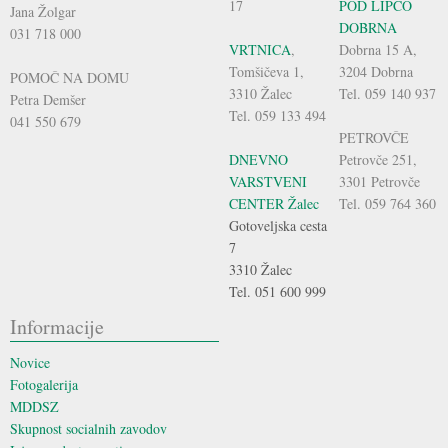
17
POD LIPCO
Jana Žolgar
DOBRNA
031 718 000
VRTNICA
,
Dobrna 15 A,
Tomšičeva 1,
3204 Dobrna
POMOČ NA DOMU
3310 Žalec
Tel. 059 140 937
Petra Demšer
Tel. 059 133 494
041 550 679
PETROVČE
DNEVNO
Petrovče 251,
VARSTVENI
3301 Petrovče
CENTER Žalec
Tel. 059 764 360
Gotoveljska cesta
7
3310 Žalec
Tel. 051 600 999
Informacije
Novice
Fotogalerija
MDDSZ
Skupnost socialnih zavodov