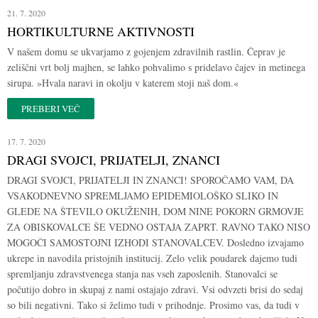
21. 7. 2020
HORTIKULTURNE AKTIVNOSTI
V našem domu se ukvarjamo z gojenjem zdravilnih rastlin. Čeprav je
zeliščni vrt bolj majhen, se lahko pohvalimo s pridelavo čajev in metinega
sirupa. »Hvala naravi in okolju v katerem stoji naš dom.«
PREBERI VEČ
17. 7. 2020
DRAGI SVOJCI, PRIJATELJI, ZNANCI
DRAGI SVOJCI, PRIJATELJI IN ZNANCI! SPOROČAMO VAM, DA
VSAKODNEVNO SPREMLJAMO EPIDEMIOLOŠKO SLIKO IN
GLEDE NA ŠTEVILO OKUŽENIH, DOM NINE POKORN GRMOVJE
ZA OBISKOVALCE ŠE VEDNO OSTAJA ZAPRT. RAVNO TAKO NISO
MOGOČI SAMOSTOJNI IZHODI STANOVALCEV. Dosledno izvajamo
ukrepe in navodila pristojnih institucij. Zelo velik poudarek dajemo tudi
spremljanju zdravstvenega stanja nas vseh zaposlenih. Stanovalci se
počutijo dobro in skupaj z nami ostajajo zdravi. Vsi odvzeti brisi do sedaj
so bili negativni. Tako si želimo tudi v prihodnje. Prosimo vas, da tudi v