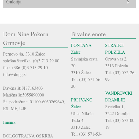
Galerija
Dom Nine Pokorn
Bivalne enote
Grmovje
FONTANA
STRAHCI
Žalec
POLZELA
Pernovo 4a, 3310 Žalec
Savinjska cesta
Orova vas 2,
splošna številka: (0)3 713 29 00
20,
3313 Polzela
fax: +386 (0)3 713 29 10
3310 Žalec
Tel. (03) 572-26-
info@dnpg.si
Tel. (03) 571-56-
99
20
Davčna št:SI87163403
VANDROVČKI
Matična št:5055890000
PRI IVANC
DRAMLJE
Št. podračuna: 01100-6030269649,
Žalec
Svetelka 1,
RS, MF, UJP
Ulica Nikole
3222 Dramlje
Tesla 4,
Tel. (03) 573-00-
Imenik
3310 Žalec
19
Tel. (03) 571-53-
DOLGOTRAJNA OSKRBA