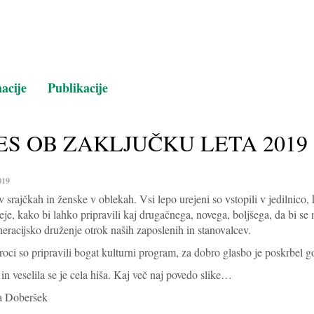
Na glavno vsebino
acije
Publikacije
ES OB ZAKLJUČKU LETA 2019
019
 srajčkah in ženske v oblekah. Vsi lepo urejeni so vstopili v jedilnico, 
eje, kako bi lahko pripravili kaj drugačnega, novega, boljšega, da bi se n
racijsko druženje otrok naših zaposlenih in stanovalcev.
roci so pripravili bogat kulturni program, za dobro glasbo je poskrbel 
 in veselila se je cela hiša. Kaj več naj povedo slike…
 Doberšek