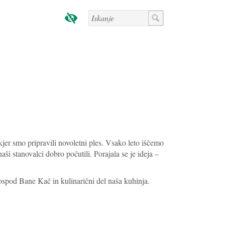
kjer smo pripravili novoletni ples. Vsako leto iščemo
aši stanovalci dobro počutili. Porajala se je ideja –
gospod Bane Kač in kulinarični del naša kuhinja.