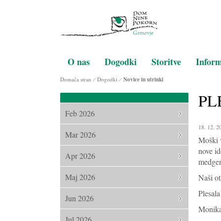
O nas
Dogodki
Storitve
Inform
Domača stran
Dogodki
Novice in utrinki
PL
Feb 2026
18. 12. 2
Mar 2026
Moški v
nove id
Apr 2026
medgene
Maj 2026
Naši ot
Plesala
Jun 2026
Monika
Jul 2026