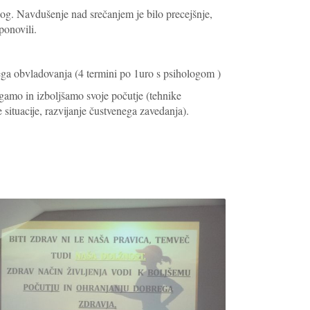
 slog. Navdušenje nad srečanjem je bilo precejšnje,
ponovili.
vega obvladovanja (4 termini po 1uro s psihologom )
agamo in izboljšamo svoje počutje (tehnike
 situacije, razvijanje čustvenega zavedanja).