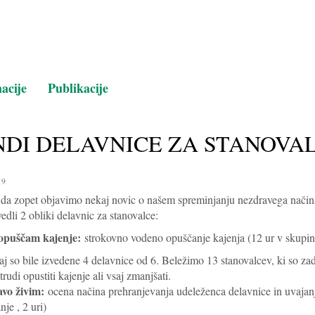
Na glavno vsebino
acije
Publikacije
NDI DELAVNICE ZA STANOVA
19
, da zopet objavimo nekaj novic o našem spreminjanju nezdravega način
edli 2 obliki delavnic za stanovalce:
opuščam kajenje:
strokovno vodeno opuščanje kajenja (12 ur v skupini
j so bile izvedene 4 delavnice od 6. Beležimo 13 stanovalcev, ki so zad
rudi opustiti kajenje ali vsaj zmanjšati.
vo živim:
ocena načina prehranjevanja udeleženca delavnice in uvajan
nje , 2 uri)