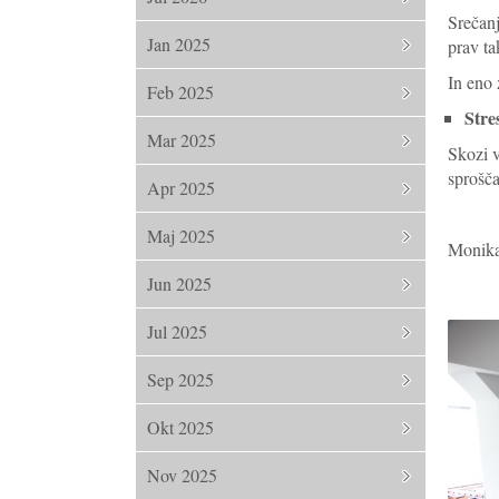
Srečanj
Jan 2025
prav ta
In eno 
Feb 2025
Stre
Mar 2025
Skozi v
sprošča
Apr 2025
Maj 2025
Monika
Jun 2025
Jul 2025
Sep 2025
Okt 2025
Nov 2025