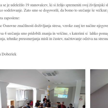
a se je udeležilo 19 stanovalcev, ki si želijo spremeniti svoj življenjski
ko sodelovanje. Zato smo se dogovorili, da bomo to srečanje še večkrat 
za zaposlene:
s:
Osnovne značilnosti doživljanja stresa, vzroke zanj ter načine njego
sa 4 srečanja smo pridobili znanja in veščine, s katerimi si lahko pom
nja, tehnike preusmerjanja misli in čustev, načrtovanje odziva na stresne
 Doberšek