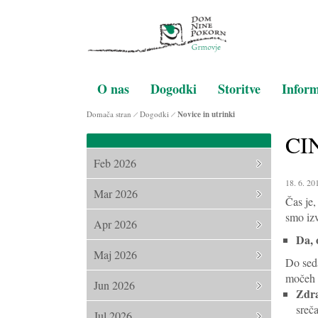
O nas
Dogodki
Storitve
Inform
Domača stran
Dogodki
Novice in utrinki
CI
Feb 2026
18. 6. 20
Mar 2026
Čas je
smo izv
Apr 2026
Da, 
Maj 2026
Do seda
močeh t
Jun 2026
Zdra
sreča
Jul 2026