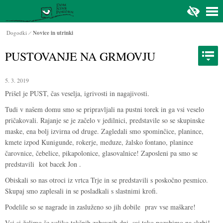
Na glavno vsebino
Dogodki
Novice in utrinki
PUSTOVANJE NA GRMOVJU
5. 3. 2019
Prišel je PUST, čas veselja, igrivosti in nagajivosti.
Tudi v našem domu smo se pripravljali na pustni torek in ga vsi veselo
pričakovali. Rajanje se je začelo v jedilnici, predstavile so se skupinske
maske, ena bolj izvirna od druge. Zagledali smo spominčice, planince,
kmete izpod Kunigunde, rokerje, meduze, žalsko fontano, planince
čarovnice, čebelice, pikapolonice, glasovalnice! Zaposleni pa smo se
predstavili kot bacek Jon .
Obiskali so nas otroci iz vrtca Trje in se predstavili s poskočno pesmico.
Skupaj smo zaplesali in se posladkali s slastnimi krofi.
Podelile so se nagrade in zasluženo so jih dobile prav vse maškare!
Vsi si želimo še veliko takšnih zabavnih dni, saj tako pozabimo na skrbi!