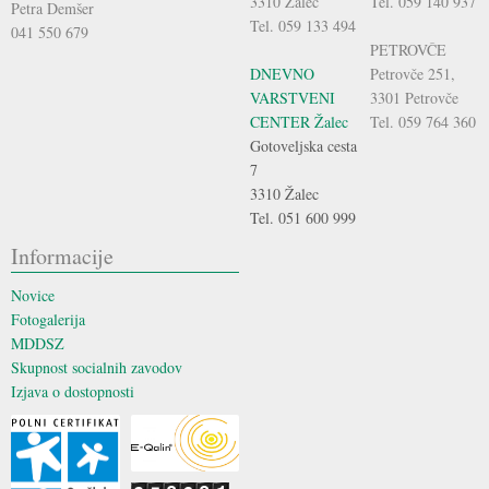
3310 Žalec
Tel. 059 140 937
Petra Demšer
Tel. 059 133 494
041 550 679
PETROVČE
DNEVNO
Petrovče 251,
VARSTVENI
3301 Petrovče
CENTER Žalec
Tel. 059 764 360
Gotoveljska cesta
7
3310 Žalec
Tel. 051 600 999
Informacije
Novice
Fotogalerija
MDDSZ
Skupnost socialnih zavodov
Izjava o dostopnosti