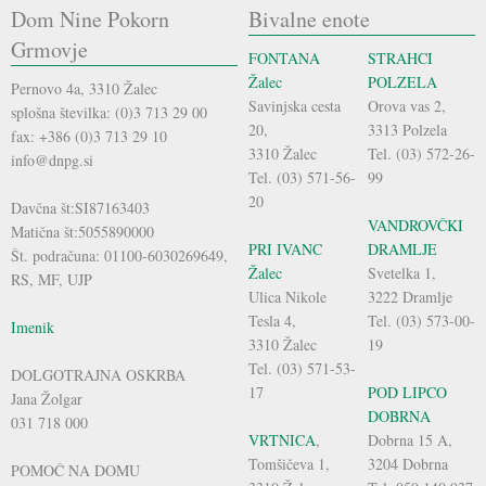
Dom Nine Pokorn
Bivalne enote
Grmovje
FONTANA
STRAHCI
Žalec
POLZELA
Pernovo 4a, 3310 Žalec
Savinjska cesta
Orova vas 2,
splošna številka: (0)3 713 29 00
20,
3313 Polzela
fax: +386 (0)3 713 29 10
3310 Žalec
Tel. (03) 572-26-
info@dnpg.si
Tel. (03) 571-56-
99
20
Davčna št:SI87163403
VANDROVČKI
Matična št:5055890000
PRI IVANC
DRAMLJE
Št. podračuna: 01100-6030269649,
Žalec
Svetelka 1,
RS, MF, UJP
Ulica Nikole
3222 Dramlje
Tesla 4,
Tel. (03) 573-00-
Imenik
3310 Žalec
19
Tel. (03) 571-53-
DOLGOTRAJNA OSKRBA
17
POD LIPCO
Jana Žolgar
DOBRNA
031 718 000
VRTNICA
,
Dobrna 15 A,
Tomšičeva 1,
3204 Dobrna
POMOČ NA DOMU