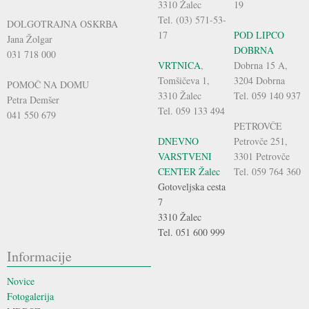
3310 Žalec
19
Tel. (03) 571-53-
DOLGOTRAJNA OSKRBA
17
POD LIPCO
Jana Žolgar
DOBRNA
031 718 000
VRTNICA
,
Dobrna 15 A,
Tomšičeva 1,
3204 Dobrna
POMOČ NA DOMU
3310 Žalec
Tel. 059 140 937
Petra Demšer
Tel. 059 133 494
041 550 679
PETROVČE
DNEVNO
Petrovče 251,
VARSTVENI
3301 Petrovče
CENTER Žalec
Tel. 059 764 360
Gotoveljska cesta
7
3310 Žalec
Tel. 051 600 999
Informacije
Novice
Fotogalerija