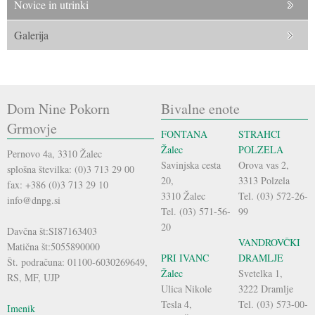
Novice in utrinki
Galerija
Dom Nine Pokorn
Bivalne enote
Grmovje
FONTANA
STRAHCI
Žalec
POLZELA
Pernovo 4a, 3310 Žalec
Savinjska cesta
Orova vas 2,
splošna številka: (0)3 713 29 00
20,
3313 Polzela
fax: +386 (0)3 713 29 10
3310 Žalec
Tel. (03) 572-26-
info@dnpg.si
Tel. (03) 571-56-
99
20
Davčna št:SI87163403
VANDROVČKI
Matična št:5055890000
PRI IVANC
DRAMLJE
Št. podračuna: 01100-6030269649,
Žalec
Svetelka 1,
RS, MF, UJP
Ulica Nikole
3222 Dramlje
Tesla 4,
Tel. (03) 573-00-
Imenik