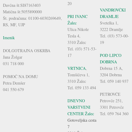
20
Davčna št:SI87163403
VANDROVČKI
Matična št:5055890000
PRI IVANC
DRAMLJE
Št. podračuna: 01100-6030269649,
Žalec
Svetelka 1,
RS, MF, UJP
Ulica Nikole
3222 Dramlje
Tesla 4,
Tel. (03) 573-00-
Imenik
3310 Žalec
19
Tel. (03) 571-53-
DOLGOTRAJNA OSKRBA
17
POD LIPCO
Jana Žolgar
DOBRNA
031 718 000
VRTNICA
,
Dobrna 15 A,
Tomšičeva 1,
3204 Dobrna
POMOČ NA DOMU
3310 Žalec
Tel. 059 140 937
Petra Demšer
Tel. 059 133 494
041 550 679
PETROVČE
DNEVNO
Petrovče 251,
VARSTVENI
3301 Petrovče
CENTER Žalec
Tel. 059 764 360
Gotoveljska cesta
7