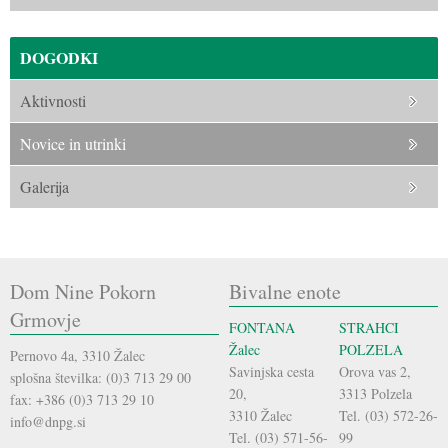
DOGODKI
Aktivnosti
Novice in utrinki
Galerija
Dom Nine Pokorn
Bivalne enote
Grmovje
FONTANA
STRAHCI
Žalec
POLZELA
Pernovo 4a, 3310 Žalec
Savinjska cesta
Orova vas 2,
splošna številka: (0)3 713 29 00
20,
3313 Polzela
fax: +386 (0)3 713 29 10
3310 Žalec
Tel. (03) 572-26-
info@dnpg.si
Tel. (03) 571-56-
99